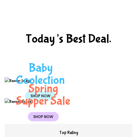
Today’s Best Deal.
Baby
Coolection
Spring
SHOP NOW
Supper Sale
SHOP NOW
Top Rating