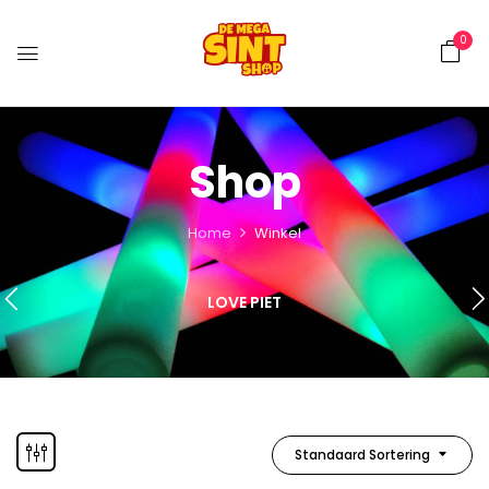
0
Shop
Home
Winkel
LOVE PIET
Standaard Sortering