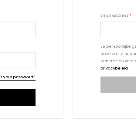
Email address
*
Je persoonlijke 
deze site te onde
beheren en voor 
privacybeleid
.
st your password?