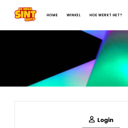
HOME
WINKEL
HOE WERKT HET?
Login