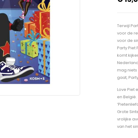
Terwijl Pa
voor de re
voor de si
Party Piet
komt kijk
Nederland:
mag niets 
gaat, Part
Love Piet 
en België.
‘Pietenlie
Grote Sint
vrolijke a
van het si