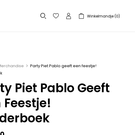
Winkelmandje (
0
)
Merchandise
Party Piet Pablo geeft een feestje!
ek
ty Piet Pablo Geeft
 Feestje!
nderboek
00