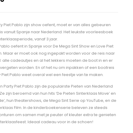
rty Piet Pablo zijn show oefent, moet er van alles gebeuren
is vanuit Spanje naar Nederland. Het leukste voorleesboek
nterklaasperiode, vanaf 3 jaar.
 Pablo oefent in Spanje voor De Mega Sint Show en Love Piet
en. Maar er moet ook nog ingepakt worden voor de reis naar
 alle cadeautjes en al het lekkers moeten de boot in en er
vergeten worden. En of het nu om inpakken of een bootreis
y Piet Pablo weet overal wel een feestje van te maken.
en Party Piet Pablo zijn de populairste Pieten van Nederland
 Ze zijn beroemd van hun hits ‘De Pieten Sinterklaas Move’ en
fde’, hun theatershows, de Mega Sint Serie op YouTube, en de
erklaas Film. In de kinderboekenserie beleven ze steeds
vonturen om samen met je peuter of kleuter extra te genieten
nterklaasfeest. Ideaal cadeau voor in de schoen!