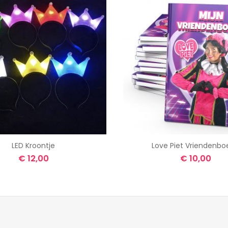
LED Kroontje
Love Piet Vriendenbo
€
12,00
€
10,00