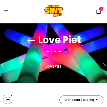
0
Love Piet
Home
Love Piet
LOVE PIET
Standaard Sortering