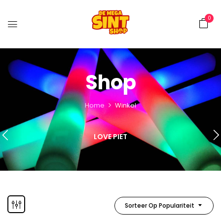
0
Shop
Home
Winkel
LOVE PIET
Sorteer Op Populariteit