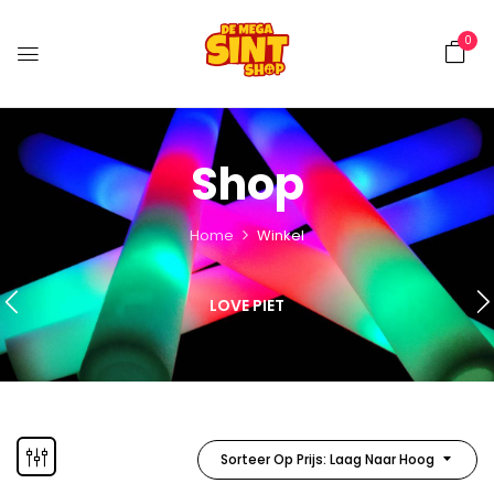
0
Shop
Home
Winkel
LOVE PIET
Sorteer Op Prijs: Laag Naar Hoog